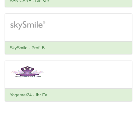
SANICARE - Die Ver...
SkySmile - Prof. B...
Yogamat24 - Ihr Fa...