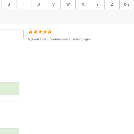
S
T
U
V
W
X
Y
Z
0-9
5,0
von
1
bis
5
Sternen aus
1
Bewertungen