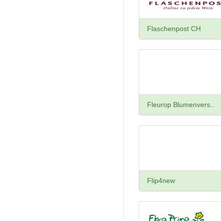
Flaschenpost CH
Fleurop Blumenvers..
Flip4new