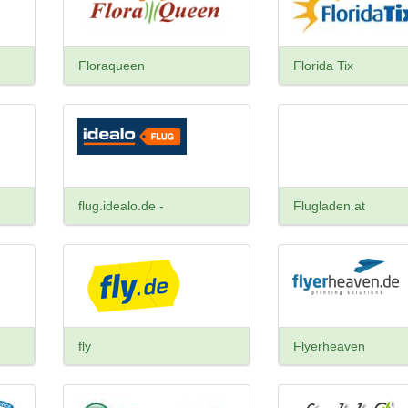
Floraqueen
Florida Tix
flug.idealo.de -
Flugladen.at
fly
Flyerheaven