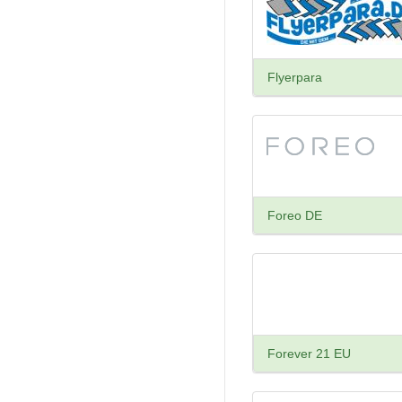
Flyerpara
Foreo DE
Forever 21 EU