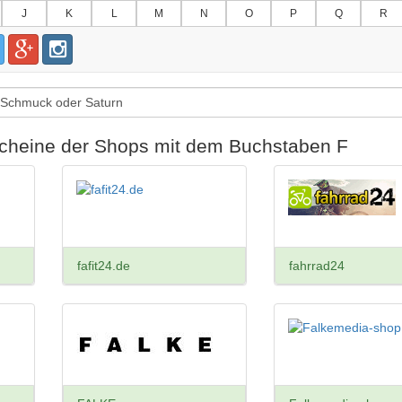
J
K
L
M
N
O
P
Q
R
tscheine der Shops mit dem Buchstaben F
fafit24.de
fahrrad24