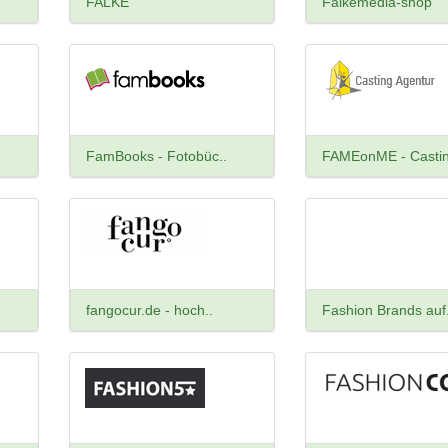
FALKE
Falkemedia-shop
FamBooks - Fotobüc..
FAMEonME - Castin
fangocur.de - hoch..
Fashion Brands auf.