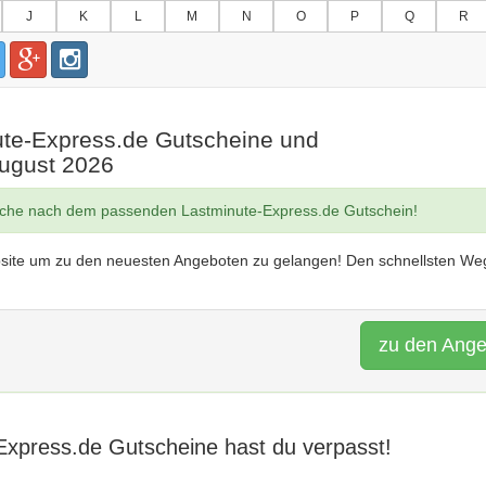
J
K
L
M
N
O
P
Q
R
ute-Express.de Gutscheine und
August 2026
uche nach dem passenden Lastminute-Express.de Gutschein!
site um zu den neuesten Angeboten zu gelangen! Den schnellsten Weg
zu den Ang
Express.de Gutscheine hast du verpasst!