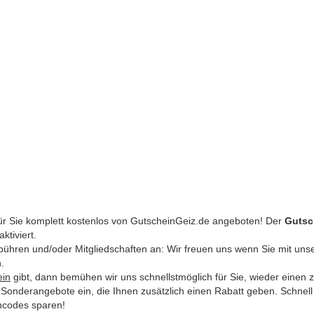
ür Sie komplett kostenlos von GutscheinGeiz.de angeboten! Der
Gutsc
ktiviert.
Gebühren und/oder Mitgliedschaften an: Wir freuen uns wenn Sie mit uns
.
ein
gibt, dann bemühen wir uns schnellstmöglich für Sie, wieder einen 
lle Sonderangebote ein, die Ihnen zusätzlich einen Rabatt geben. Schnel
incodes sparen!