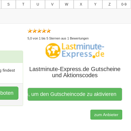
S
T
U
V
W
X
Y
Z
0-9
5,0
von
1
bis
5
Sternen aus
1
Bewertungen
Lastminute-Express.de Gutscheine
 findest
und Aktionscodes
eboten
Hier klicken, um den Gutscheincode zu aktivieren
zum Anbieter