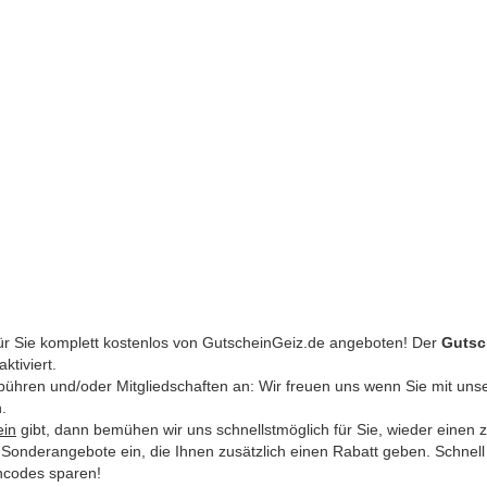
ür Sie komplett kostenlos von GutscheinGeiz.de angeboten! Der
Gutsc
ktiviert.
Gebühren und/oder Mitgliedschaften an: Wir freuen uns wenn Sie mit uns
.
ein
gibt, dann bemühen wir uns schnellstmöglich für Sie, wieder einen 
lle Sonderangebote ein, die Ihnen zusätzlich einen Rabatt geben. Schnel
incodes sparen!