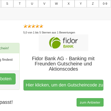
S
T
U
V
W
X
Y
Z
0-9
5,0
von
1
bis
5
Sternen aus
1
Bewertungen
chein!
Fidor Bank AG - Banking mit
 findest
Freunden Gutscheine und
Aktionscodes
eboten
Hier klicken, um den Gutscheincode zu aktivi
passt!
zum Anbieter