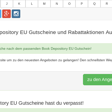
J
K
L
M
N
O
P
Q
R
pository EU Gutscheine und Rabattaktionen A
uche nach dem passenden Book Depository EU Gutschein!
site um zu den neuesten Angeboten zu gelangen! Den schnellsten Weg
zu den Ang
tory EU Gutscheine hast du verpasst!