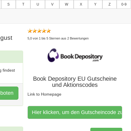
S
T
U
V
W
X
Y
Z
0-9
ugust
5,0
von
1
bis
5
Sternen aus
2
Bewertungen
 findest
Book Depository EU Gutscheine
und Aktionscodes
eboten
Link to Homepage
Hier klicken, um den Gutscheincode zu aktiv