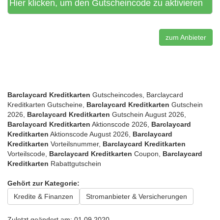
Hier klicken, um den Gutscheincode zu aktivieren
zum Anbieter
Barclaycard Kreditkarten
Gutscheincodes, Barclaycard
Kreditkarten Gutscheine,
Barclaycard Kreditkarten
Gutschein
2026,
Barclaycard Kreditkarten
Gutschein August 2026,
Barclaycard Kreditkarten
Aktionscode 2026,
Barclaycard
Kreditkarten
Aktionscode August 2026,
Barclaycard
Kreditkarten
Vorteilsnummer,
Barclaycard Kreditkarten
Vorteilscode,
Barclaycard Kreditkarten
Coupon,
Barclaycard
Kreditkarten
Rabattgutschein
Gehört zur Kategorie:
Kredite & Finanzen
Stromanbieter & Versicherungen
Zuletzt geändert am: 01.09.2020